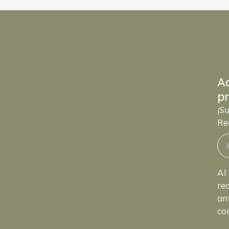
A
pr
¡S
Re
Al 
rec
an
con