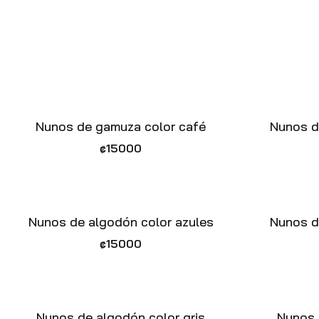
Vista rápida
Nunos de gamuza color café
Nunos d
₡
15000
Vista rápida
Nunos de algodón color azules
Nunos d
₡
15000
Vista rápida
Nunos de algodón color gris
Nunos 