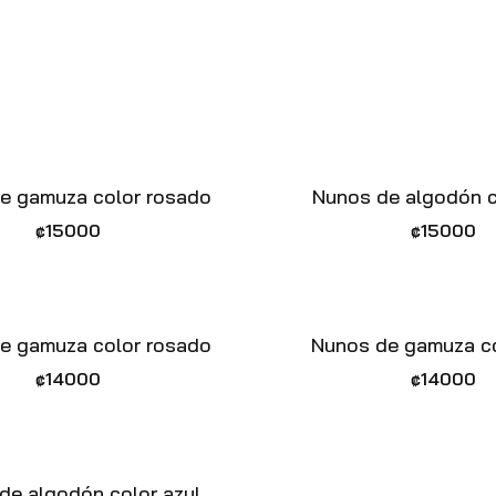
Vista rápida
Vista rápida
e gamuza color rosado
Nunos de algodón c
₡
15000
₡
15000
Vista rápida
Vista rápida
e gamuza color rosado
Nunos de gamuza co
₡
14000
₡
14000
Vista rápida
de algodón color azul