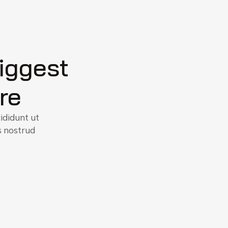
biggest
re
ididunt ut
s nostrud