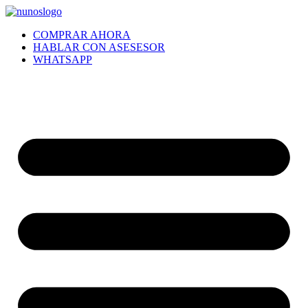
Ir
al
COMPRAR AHORA
contenido
HABLAR CON ASESESOR
WHATSAPP