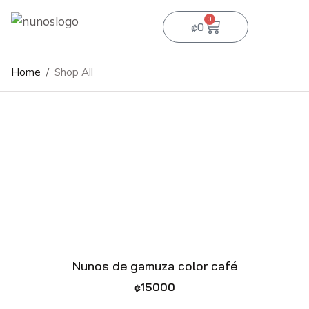
0
₡
0
Home
/
Shop All
Nunos de gamuza color café
₡
15000